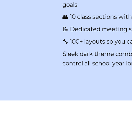
goals
👥 10 class sections wit
📝 Dedicated meeting se
🔧 100+ layouts so you 
Sleek dark theme combin
control all school year lo