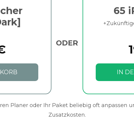
acher
65 i
Dark]
+Zukünftig
ODER
€
NKORB
IN D
en Planer oder Ihr Paket beliebig oft anpassen 
Zusatzkosten.