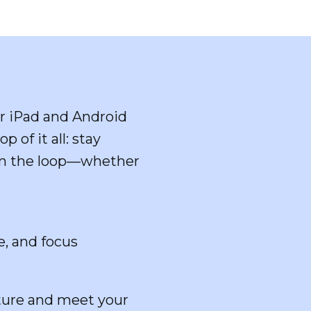
or iPad and Android
 of it all: stay
 in the loop—whether
e, and focus
cture and meet your