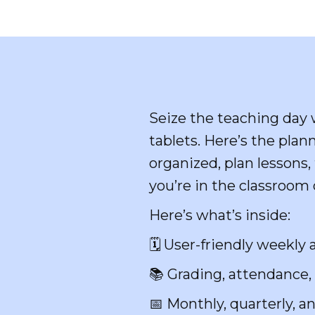
Seize the teaching day 
tablets. Here’s the plann
organized, plan lessons
you’re in the classroom
Here’s what’s inside:
🗓️ User-friendly weekly
📚 Grading, attendance,
📅 Monthly, quarterly, a