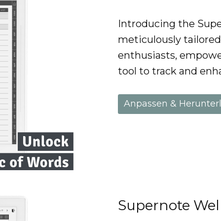
Introducing the Supe
meticulously tailore
enthusiasts, empower
tool to track and enh
Anpassen & Herunter
Supernote Wel