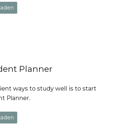
laden
dent Planner
ient ways to study well is to start
nt Planner.
laden