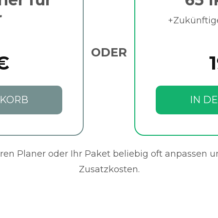
r
+Zukünftig
ODER
€
NKORB
IN D
en Planer oder Ihr Paket beliebig oft anpassen 
Zusatzkosten.