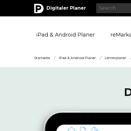
Digitaler Planer
iPad & Android Planer
reMark
Startseite
/
iPad & Android Planer
/
Lehrerplaner
D