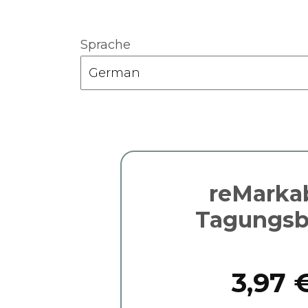
Sprache
reMarka
Tagungs
3,97 