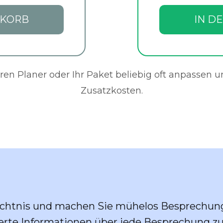
NKORB
IN D
en Planer oder Ihr Paket beliebig oft anpassen 
Zusatzkosten.
dächtnis und machen Sie mühelos Besprechun
llierte Informationen über jede Besprechung z