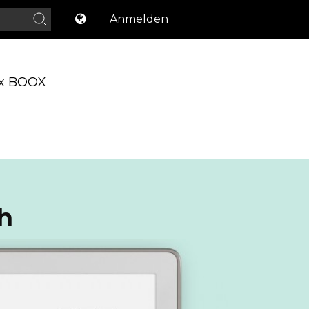
Anmelden
x BOOX
h