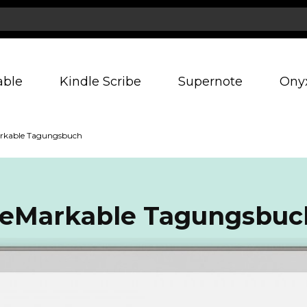
able
Kindle Scribe
Supernote
Ony
rkable Tagungsbuch
reMarkable Tagungsbuc