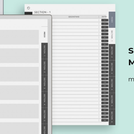
S
M
m