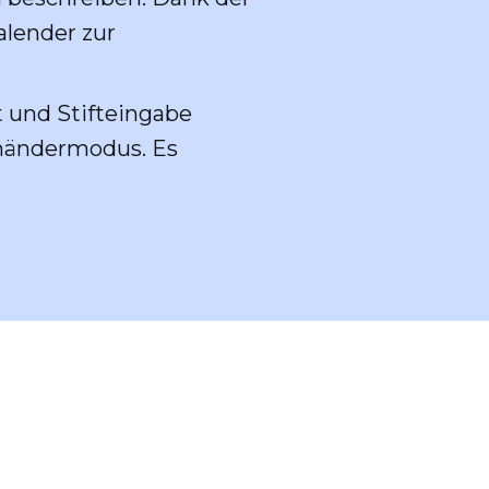
alender zur
t und Stifteingabe
shändermodus. Es