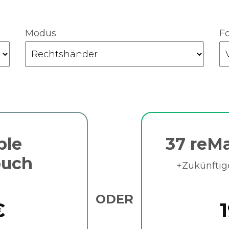
Modus
F
ble
37 reMa
buch
+Zukünftig
ODER
€